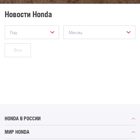
Новости Honda
Все
HONDA В РОССИИ
Автомобили
МИР HONDA
Мотоциклы
История компании