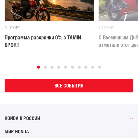
01 ИЮЛЯ
10 ИЮНЯ
Программа рассрочки 0% с TAMIN
С Всемирным Днё
SPORT
отметили этот де
ВСЕ СОБЫТИЯ
HONDA В РОССИИ
Автомобили
МИР HONDA
Мотоциклы
История компании